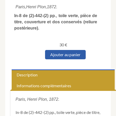
Paris,
Henri Plon,
1872.
In-8 de (2)-442-(2) pp., toile verte, pièce de
titre, couverture et dos conservés (reliure
postérieure).
30
€
quantité
Ajouter au panier
de
VINOY
(Joseph).
Campagne
Description
de
1870-
Informations complémentaires
1871.
L'Armistice
et
Paris, Henri Plon, 1872.
la
Commune.
In-8 de (2)-442-(2) pp., toile verte, pièce de titre,
Opérations