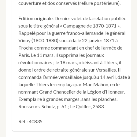
couverture et dos conservés (reliure postérieure).
de
l'Armée
de
Édition originale. Dernier volet de la relation publiée
Paris
sous le titre général « Campagne de 1870-1871 ».
et
Rappelé pour la guerre franco-allemande, le général
de
Vinoy (1800-1880) succèda le 22 janvier 1871 à
l'Armée
de
Trochu comme commandant en chef de l’armée de
réserve.
Paris. Le 11 mars, il supprima les journaux
révolutionnaires ; le 18 mars, obéissant à Thiers, il
donne l’ordre de retraite générale sur Versailles. Il
commanda l’armée versaillaise jusqu’au 14 avril, date à
laquelle Thiers le remplaça par Mac Mahon, en le
nommant Grand Chancelier de la Légion d’Honneur.
Exemplaire à grandes marges, sans les planches.
Rousseurs. Schulz, p. 61 ; Le Quillec, 2583.
Réf : 40835