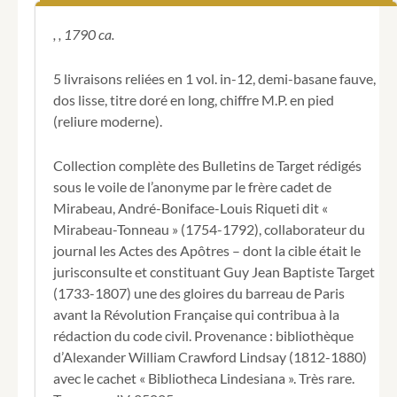
père
&
, , 1790 ca.
mère
de
5 livraisons reliées en 1 vol. in-12, demi-basane fauve,
la
dos lisse, titre doré en long, chiffre M.P. en pied
constitution
(reliure moderne).
des
ci-
devant
Collection complète des Bulletins de Target rédigés
François,
sous le voile de l’anonyme par le frère cadet de
conçue
Mirabeau, André-Boniface-Louis Riqueti dit «
aux
menus,
Mirabeau-Tonneau » (1754-1792), collaborateur du
présentée
journal les Actes des Apôtres – dont la cible était le
au
jurisconsulte et constituant Guy Jean Baptiste Target
jeu
(1733-1807) une des gloires du barreau de Paris
de
avant la Révolution Française qui contribua à la
paume
&
rédaction du code civil. Provenance : bibliothèque
née
d’Alexander William Crawford Lindsay (1812-1880)
au
avec le cachet « Bibliotheca Lindesiana ». Très rare.
manege.