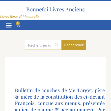
Aller
au
Bonnefoi Livres Anciens
contenu
Livres Rares & Manuscrits
0
Panier
Bulletin de couches de Me Target, père
& mère de la constitution des ci-devant
François, conçue aux menus, présentée
au jeu de paume & née au manege. Par