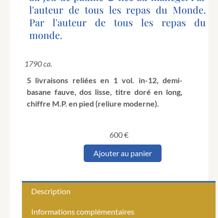
l'auteur de tous les repas du Monde.
Par l'auteur de tous les repas du
monde.
1790 ca.
5 livraisons reliées en 1 vol. in-12, demi-
basane fauve, dos lisse, titre doré en long,
chiffre M.P. en pied (reliure moderne).
600
€
quantité
Ajouter au panier
de
Bulletin
de
couches
Description
de
Me
Informations complémentaires
Target,