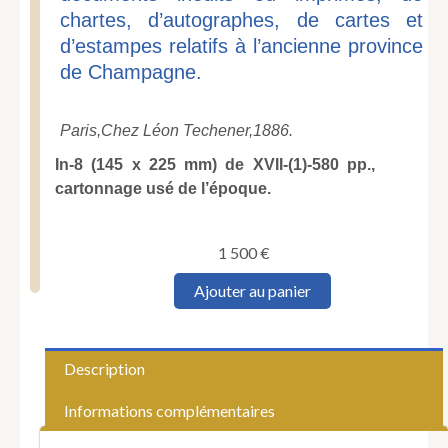
chartes, d’autographes, de cartes et
d’estampes relatifs à l’ancienne province
de Champagne.
Paris,
Chez Léon Techener,
1886.
In-8 (145 x 225 mm) de XVII-(1)-580 pp.,
cartonnage usé de l’époque.
1 500
€
quantité
Ajouter au panier
de
TECHENER
(Léon).
Bibliothèque
Description
champenoise
ou
Informations complémentaires
catalogue
raisonné