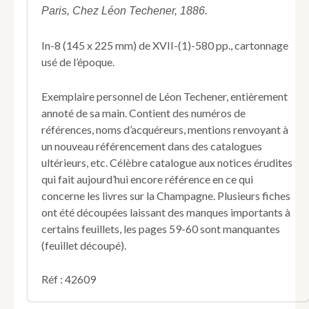
d’une
Paris, Chez Léon Techener, 1886.
collection
de
In-8 (145 x 225 mm) de XVII-(1)-580 pp., cartonnage
livres
usé de l’époque.
curieux,
d’opuscules
rares,
Exemplaire personnel de Léon Techener, entièrement
de
annoté de sa main. Contient des numéros de
documents
références, noms d’acquéreurs, mentions renvoyant à
inédits
un nouveau référencement dans des catalogues
ou
imprimés,
ultérieurs, etc. Célèbre catalogue aux notices érudites
de
qui fait aujourd’hui encore référence en ce qui
chartes,
concerne les livres sur la Champagne. Plusieurs fiches
d’autographes,
ont été découpées laissant des manques importants à
de
certains feuillets, les pages 59-60 sont manquantes
cartes
et
(feuillet découpé).
d’estampes
relatifs
Réf : 42609
à
l’ancienne