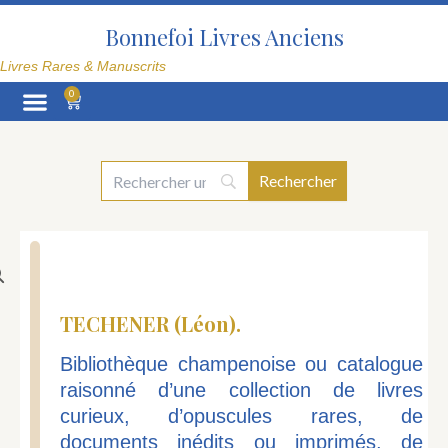
Aller
au
Bonnefoi Livres Anciens
contenu
Livres Rares & Manuscrits
0
Panier
La Librairie
TECHENER (Léon).
Bibliothèque champenoise ou catalogue
raisonné d’une collection de livres
curieux, d’opuscules rares, de
documents inédits ou imprimés, de