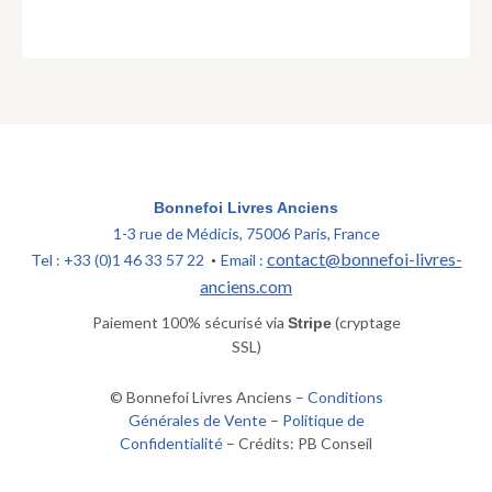
province
de
Champagne.
Bonnefoi Livres Anciens
1-3 rue de Médicis, 75006 Paris, France
contact@bonnefoi-livres-
Tel : +33 (0)1 46 33 57 22
Email :
•
anciens.com
Paiement 100% sécurisé via
(cryptage
Stripe
SSL)
© Bonnefoi Livres Anciens –
Conditions
Générales de Vente
–
Politique de
Confidentialité
– Crédits: PB Conseil