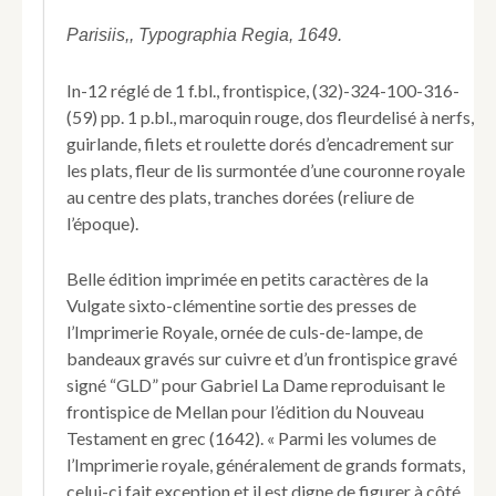
Jesu
Christi
Parisiis,, Typographia Regia, 1649.
Testamentum,
Vulgatae
In-12 réglé de 1 f.bl., frontispice, (32)-324-100-316-
editionis.
(59) pp. 1 p.bl., maroquin rouge, dos fleurdelisé à nerfs,
guirlande, filets et roulette dorés d’encadrement sur
les plats, fleur de lis surmontée d’une couronne royale
au centre des plats, tranches dorées (reliure de
l’époque).
Belle édition imprimée en petits caractères de la
Vulgate sixto-clémentine sortie des presses de
l’Imprimerie Royale, ornée de culs-de-lampe, de
bandeaux gravés sur cuivre et d’un frontispice gravé
signé “GLD” pour Gabriel La Dame reproduisant le
frontispice de Mellan pour l’édition du Nouveau
Testament en grec (1642). « Parmi les volumes de
l’Imprimerie royale, généralement de grands formats,
celui-ci fait exception et il est digne de figurer à côté