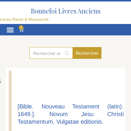
Aller
au
Bonnefoi Livres Anciens
contenu
Livres Rares & Manuscrits
0
Panier
La Librairie
[Bible. Nouveau Testament (latin).
1649.]. Novum Jesu Christi
Testamentum, Vulgatae editionis.