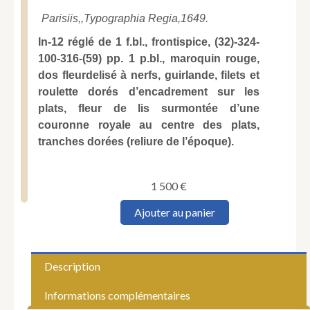
Parisiis,,
Typographia Regia,
1649.
In-12 réglé de 1 f.bl., frontispice, (32)-324-
100-316-(59) pp. 1 p.bl., maroquin rouge,
dos fleurdelisé à nerfs, guirlande, filets et
roulette dorés d’encadrement sur les
plats, fleur de lis surmontée d’une
couronne royale au centre des plats,
tranches dorées (reliure de l’époque).
1 500
€
quantité
Ajouter au panier
de
[Bible.
Nouveau
Testament
Description
(latin).
1649.].
Informations complémentaires
Novum