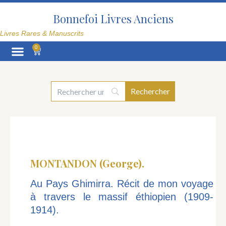
Aller
au
Bonnefoi Livres Anciens
contenu
Livres Rares & Manuscrits
0
Panier
La Librairie
MONTANDON (George).
Au Pays Ghimirra. Récit de mon voyage
à travers le massif éthiopien (1909-
1914).