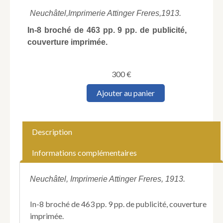
Neuchâtel,
Imprimerie Attinger Freres,
1913.
In-8 broché de 463 pp. 9 pp. de publicité,
couverture imprimée.
300
€
quantité
Ajouter au panier
de
MONTANDON
(George).
Au
Description
Pays
Ghimirra.
Informations complémentaires
Récit
de
mon
Neuchâtel, Imprimerie Attinger Freres, 1913.
voyage
à
In-8 broché de 463 pp. 9 pp. de publicité, couverture
travers
imprimée.
le