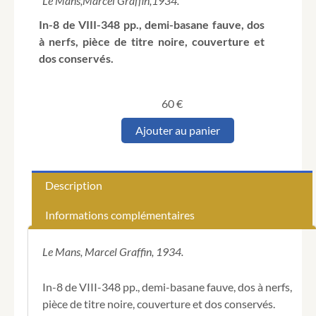
Le Mans,
Marcel Graffin,
1934.
In-8 de VIII-348 pp., demi-basane fauve, dos
à nerfs, pièce de titre noire, couverture et
dos conservés.
60
€
quantité
Ajouter au panier
de
SAILLANT
(Louis).
Au
Description
Pays
du
Informations complémentaires
Maine.
Des
Gaulois
Le Mans, Marcel Graffin, 1934.
à
nos
In-8 de VIII-348 pp., demi-basane fauve, dos à nerfs,
jours.
pièce de titre noire, couverture et dos conservés.