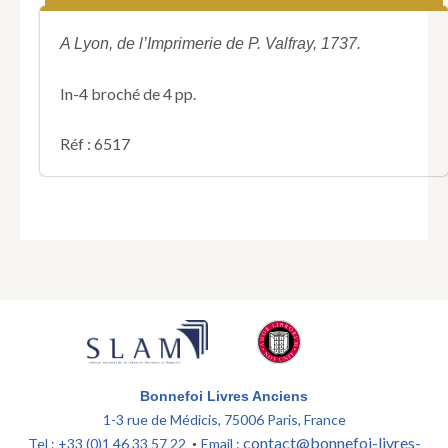
roy,
portant
reglement
A Lyon, de l’Imprimerie de P. Valfray, 1737.
entre
la
In-4 broché de 4 pp.
maîtrise
des
eaux
Réf : 6517
&
forests
&
le
baillage
de
la
province
&
baronie
de
Beaujolais
Bonnefoi Livres Anciens
&
1-3 rue de Médicis, 75006 Paris, France
ordonnant
l'execution
contact@bonnefoi-livres-
Tel : +33 (0)1 46 33 57 22
Email :
•