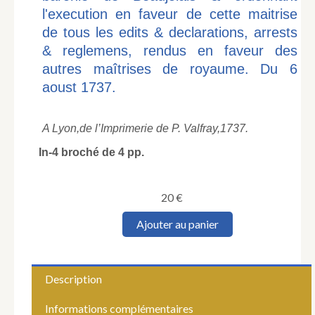
l'execution en faveur de cette maitrise
de tous les edits & declarations, arrests
& reglemens, rendus en faveur des
autres maîtrises de royaume. Du 6
aoust 1737.
A Lyon,
de l’Imprimerie de P. Valfray,
1737.
In-4 broché de 4 pp.
20
€
quantité
Ajouter au panier
de
Arrest
du
Conseil
Description
d'Estat
du
Informations complémentaires