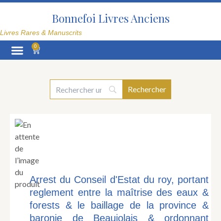
Aller
au
Bonnefoi Livres Anciens
contenu
Livres Rares & Manuscrits
0
Panier
La Librairie
Arrest du Conseil d'Estat du roy, portant
reglement entre la maîtrise des eaux &
forests & le baillage de la province &
baronie de Beaujolais & ordonnant