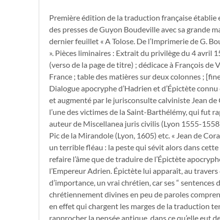
Première édition de la traduction française établi
des presses de Guyon Boudeville avec sa grande m
dernier feuillet « A Tolose. De l’Imprimerie de G. Bo
». Pièces liminaires : Extrait du privilège du 4 avri
(verso de la page de titre) ; dédicace à François de 
France ; table des matières sur deux colonnes ; [fine]
Dialogue apocryphe d’Hadrien et d’Épictète connu dep
et augmenté par le jurisconsulte calviniste Jean de
l’une des victimes de la Saint-Barthélémy, qui fut 
auteur de Miscellanea juris civilis (Lyon 1555-155
Pic de la Mirandole (Lyon, 1605) etc. « Jean de Cora
un terrible fléau : la peste qui sévit alors dans cette
refaire l’âme que de traduire de l’Épictète apocryph
l’Empereur Adrien. Épictète lui apparaît, au travers
d’importance, un vrai chrétien, car ses “ sentences
chrétiennement divines en peu de paroles comprenne
en effet qui chargent les marges de la traduction t
rapprocher la pensée antique, dans ce qu’elle eut de