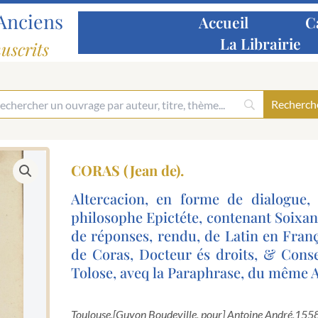
Anciens
Accueil
C
La Librairie
uscrits
CORAS (Jean de).
Altercacion, en forme de dialogue,
philosophe Epictéte, contenant Soixan
de réponses, rendu, de Latin en Fran
de Coras, Docteur és droits, & Conse
Tolose, aveq la Paraphrase, du même 
Toulouse,
[Guyon Boudeville, pour] Antoine André,
1558