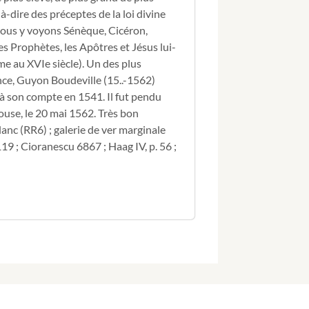
de
-dire des préceptes de la loi divine
Coras,
nous y voyons Sénèque, Cicéron,
Docteur
les Prophètes, les Apôtres et Jésus lui-
és
e au XVIe siècle). Un des plus
droits,
&
ce, Guyon Boudeville (15..-1562)
Conseiller
it à son compte en 1541. Il fut pendu
du
ouse, le 20 mai 1562. Très bon
Roi,
anc (RR6) ; galerie de ver marginale
au
119 ; Cioranescu 6867 ; Haag IV, p. 56 ;
Parlement
de
Tolose,
aveq
la
Paraphrase,
du
même
Autheur.