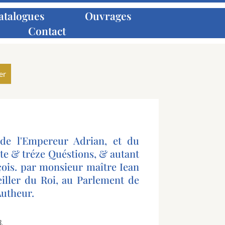
atalogues
Ouvrages
Contact
 de l'Empereur Adrian, et du
te & tréze Quéstions, & autant
çois. par monsieur maître Iean
iller du Roi, au Parlement de
Autheur.
.