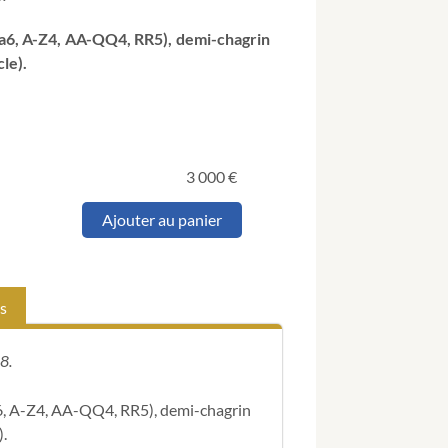
. aa6, A-Z4, AA-QQ4, RR5), demi-chagrin
le).
3 000
€
quantité
Ajouter au panier
de
CORAS
(Jean
de).
s
Altercacion,
en
forme
8.
de
dialogue,
aa6, A-Z4, AA-QQ4, RR5), demi-chagrin
de
l'Empereur
).