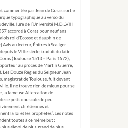
Adrian,
et
e et commentée par Jean de Coras sortie
du
arque typographique au verso du
philosophe
Epictéte,
udeville. Iure de l’Université M.D.LVIII
contenant
l 1557 accordé à Coras pour neuf ans
Soixante
Valois roi d’Ecosse et dauphin de
&
 Avis au lecteur, Épîtres à Scaliger.
tréze
uis le VIIIe siècle, traduit du latin
Quéstions,
&
 Coras (Toulouse 1513 – Paris 1572),
autant
rapporteur au procès de Martin Guerre,
de
8), Les Douze Règles du Seigneur Jean
réponses,
s, magistrat de Toulouse, fuit devant
rendu,
 ville. Il ne trouve rien de mieux pour se
de
Latin
e, la fameuse Altercation de
en
 de ce petit opuscule de peu
François.
 divinement chrétiennes et
par
nt la loi et les prophètes”. Les notes
monsieur
endent toutes à ce même but :
maître
Iean
 plus élevé, de plus grand de plus