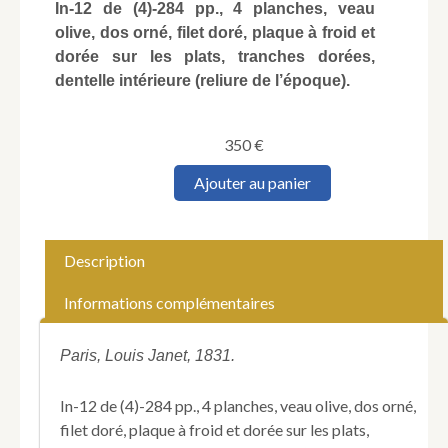
In-12 de (4)-284 pp., 4 planches, veau
olive, dos orné, filet doré, plaque à froid et
dorée sur les plats, tranches dorées,
dentelle intérieure (reliure de l’époque).
350
€
quantité
Ajouter au panier
de
Album
de
la
Description
jeunesse.
Informations complémentaires
Paris, Louis Janet, 1831.
In-12 de (4)-284 pp., 4 planches, veau olive, dos orné,
filet doré, plaque à froid et dorée sur les plats,