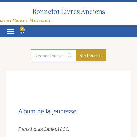
Aller
au
Bonnefoi Livres Anciens
contenu
Livres Rares & Manuscrits
0
Panier
La Librairie
Album de la jeunesse.
Paris,
Louis Janet,
1831.