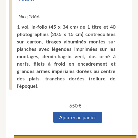
Nice,
1866.
1 vol. in-folio (45 x 34 cm) de 1 titre et 40
photographies (20,5 x 15 cm) contrecollées
sur carton, tirages albuminés montés sur
planches avec légendes imprimées sur les
montages, demi-chagrin vert, dos orné à
nerfs, filets à froid en encadrement et
grandes armes impériales dorées au centre
des plats, tranches dorées (reliure de
l’époque).
650
€
quantité
Ajouter au panier
de
Saint
Germain