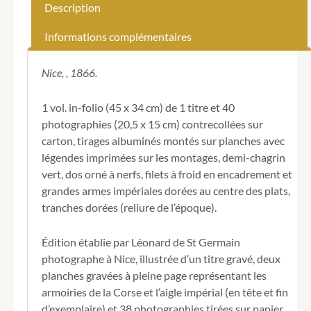
(Léonard
Description
de).
Album
Informations complémentaires
de
la
famille
Nice, , 1866.
Bonaparte.
Reproduction
1 vol. in-folio (45 x 34 cm) de 1 titre et 40
des
photographies (20,5 x 15 cm) contrecollées sur
portraits
carton, tirages albuminés montés sur planches avec
originaux
légués
légendes imprimées sur les montages, demi-chagrin
à
vert, dos orné à nerfs, filets à froid en encadrement et
la
grandes armes impériales dorées au centre des plats,
ville
tranches dorées (reliure de l’époque).
d'Ajaccio
par
Madame
Édition établie par Léonard de St Germain
Mère.
photographe à Nice, illustrée d’un titre gravé, deux
planches gravées à pleine page représentant les
armoiries de la Corse et l’aigle impérial (en tête et fin
d’exemplaire) et 38 photographies tirées sur papier