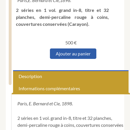
Paris,
E. Bernard et Cie,
1898.
2 séries en 1 vol. grand in-8, titre et 32
planches, demi-percaline rouge à coins,
couvertures conservées (Carayon).
500
€
quantité
Ajouter au panier
de
[Affaire
Dreyfus].
Zola.
Description
32
Caricatures
Informations complémentaires
par
Lebourgeois.
Paris, E. Bernard et Cie, 1898.
2 séries en 1 vol. grand in-8, titre et 32 planches,
demi-percaline rouge à coins, couvertures conservées