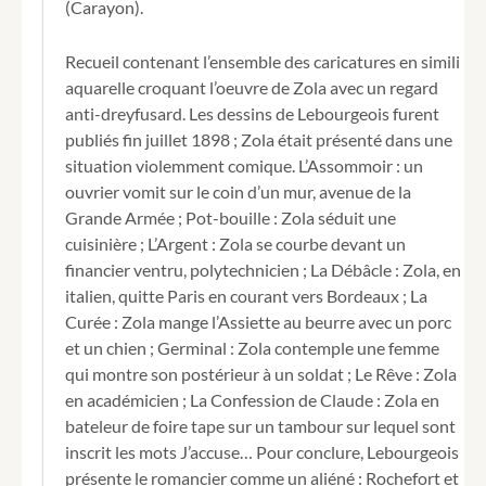
(Carayon).
Recueil contenant l’ensemble des caricatures en simili
aquarelle croquant l’oeuvre de Zola avec un regard
anti-dreyfusard. Les dessins de Lebourgeois furent
publiés fin juillet 1898 ; Zola était présenté dans une
situation violemment comique. L’Assommoir : un
ouvrier vomit sur le coin d’un mur, avenue de la
Grande Armée ; Pot-bouille : Zola séduit une
cuisinière ; L’Argent : Zola se courbe devant un
financier ventru, polytechnicien ; La Débâcle : Zola, en
italien, quitte Paris en courant vers Bordeaux ; La
Curée : Zola mange l’Assiette au beurre avec un porc
et un chien ; Germinal : Zola contemple une femme
qui montre son postérieur à un soldat ; Le Rêve : Zola
en académicien ; La Confession de Claude : Zola en
bateleur de foire tape sur un tambour sur lequel sont
inscrit les mots J’accuse… Pour conclure, Lebourgeois
présente le romancier comme un aliéné : Rochefort et