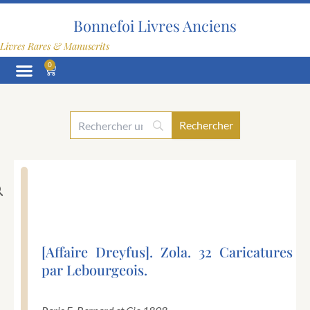
Aller
au
Bonnefoi Livres Anciens
contenu
Livres Rares & Manuscrits
0
Panier
[Affaire Dreyfus]. Zola. 32 Caricatures
par Lebourgeois.