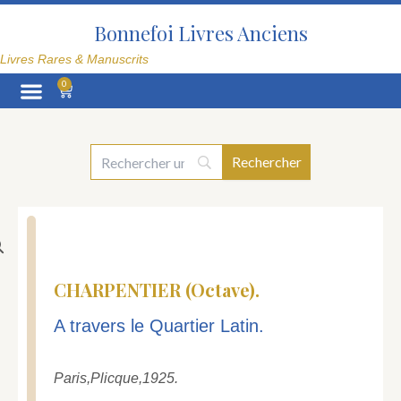
Aller
au
Bonnefoi Livres Anciens
contenu
Livres Rares & Manuscrits
0
Panier
La Librairie
CHARPENTIER (Octave).
A travers le Quartier Latin.
Paris,
Plicque,
1925.