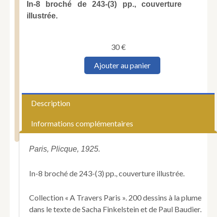
In-8 broché de 243-(3) pp., couverture
illustrée.
30
€
quantité
Ajouter au panier
de
CHARPENTIER
(Octave).
A
Description
travers
le
Informations complémentaires
Quartier
Latin.
Paris, Plicque, 1925.
In-8 broché de 243-(3) pp., couverture illustrée.
Collection « A Travers Paris ». 200 dessins à la plume
dans le texte de Sacha Finkelstein et de Paul Baudier.