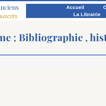
Anciens
Accueil
C
La Librairie
uscrits
e ; Bibliographie , hist