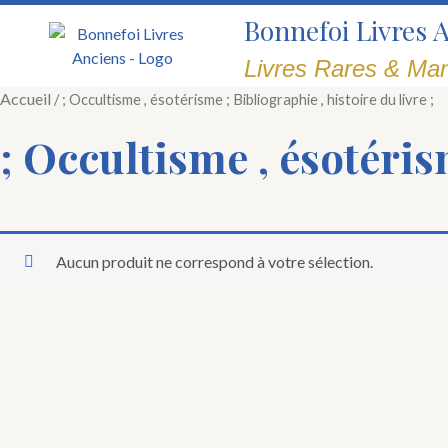
Aller
Bonnefoi Livres 
au
contenu
Livres Rares & Man
Accueil
/ ; Occultisme , ésotérisme ; Bibliographie , histoire du livre ;
; Occultisme , ésotérism
Aucun produit ne correspond à votre sélection.