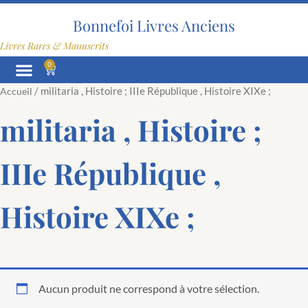
Aller
au
Bonnefoi Livres Anciens
contenu
Livres Rares & Manuscrits
0
Panier
/ militaria , Histoire ; IIIe République , Histoire XIXe ;
Accueil
militaria , Histoire ;
IIIe République ,
Histoire XIXe ;
Aucun produit ne correspond à votre sélection.