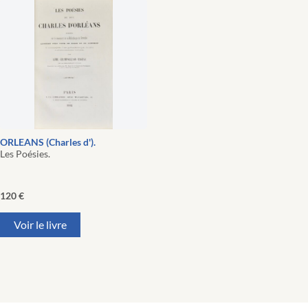
ORLEANS (Charles d').
Les Poésies.
120
€
Voir le livre