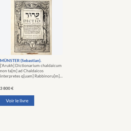
MÜNSTER (Sebastian).
['Arukh] Dictionarium chaldaicum
non ta[m] ad Chaldaicos
interpretes q[uam] Rabbinoru[m]…
3 800
€
Voir le livre