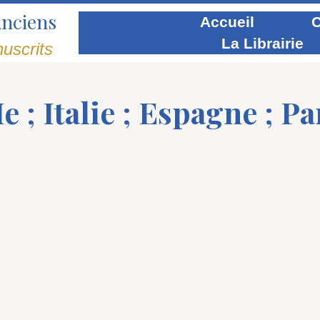
Anciens
Accueil
C
La Librairie
uscrits
 ; Italie ; Espagne ; Par