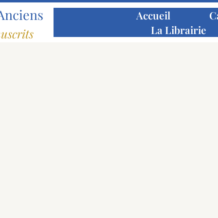
Anciens
Accueil
C
La Librairie
uscrits