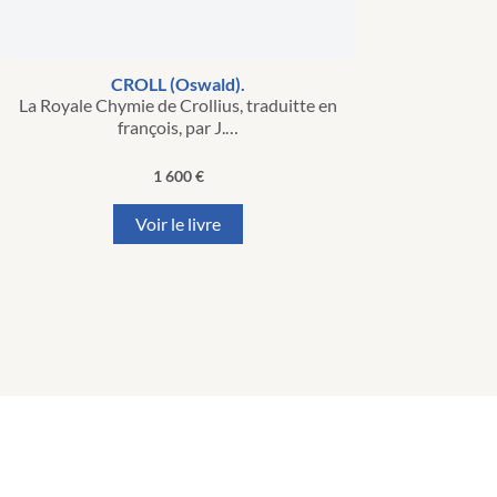
CROLL (Oswald).
La Royale Chymie de Crollius, traduitte en
françois, par J.…
1 600
€
Voir le livre