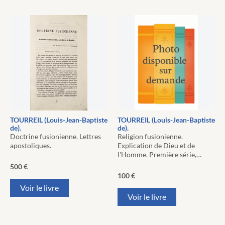
TOURREIL (Louis-Jean-Baptiste
TOURREIL (Louis-Jean-Baptiste
de).
de).
Doctrine fusionienne. Lettres
Religion fusionienne.
apostoliques.
Explication de Dieu et de
l'Homme. Première série,…
500
€
100
€
Voir le livre
Voir le livre