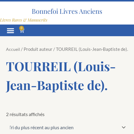
Trié
Aller
du
au
Bonnefoi Livres Anciens
plus
contenu
récent
Livres Rares & Manuscrits
au
plus
0
Panier
ancien
/ Produit auteur / TOURREIL (Louis-Jean-Baptiste de).
Accueil
TOURREIL (Louis-
Jean-Baptiste de).
2 résultats affichés