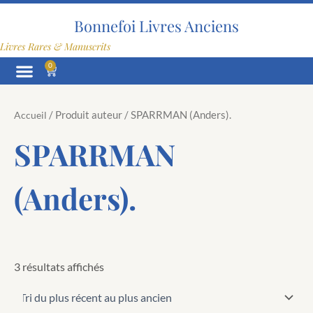
Trié
Aller
du
au
Bonnefoi Livres Anciens
plus
contenu
récent
Livres Rares & Manuscrits
au
plus
0
Panier
ancien
/ Produit auteur / SPARRMAN (Anders).
Accueil
SPARRMAN
(Anders).
3 résultats affichés