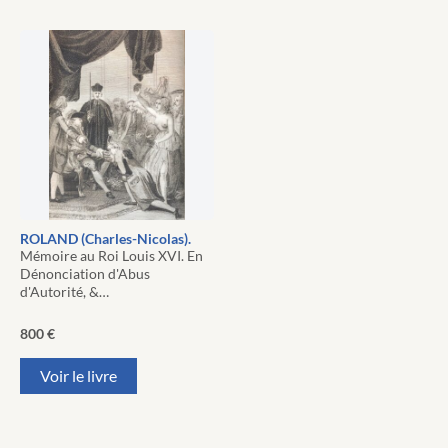
ROLAND (Charles-Nicolas).
Mémoire au Roi Louis XVI. En
Dénonciation d'Abus
d'Autorité, &…
800
€
Voir le livre