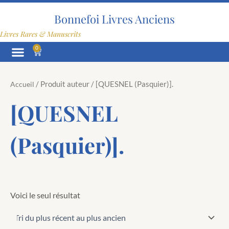
Aller
au
Bonnefoi Livres Anciens
contenu
Livres Rares & Manuscrits
0
Panier
/ Produit auteur / [QUESNEL (Pasquier)].
Accueil
[QUESNEL
(Pasquier)].
Voici le seul résultat