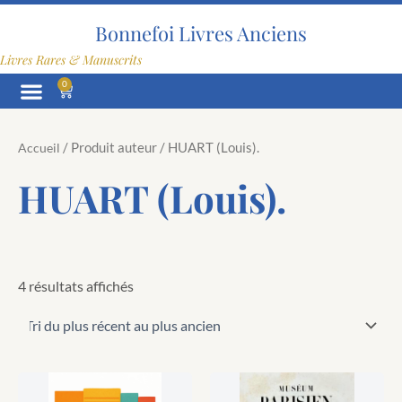
Trié
Aller
du
au
Bonnefoi Livres Anciens
plus
contenu
récent
Livres Rares & Manuscrits
au
plus
0
Panier
ancien
/ Produit auteur / HUART (Louis).
Accueil
HUART (Louis).
4 résultats affichés