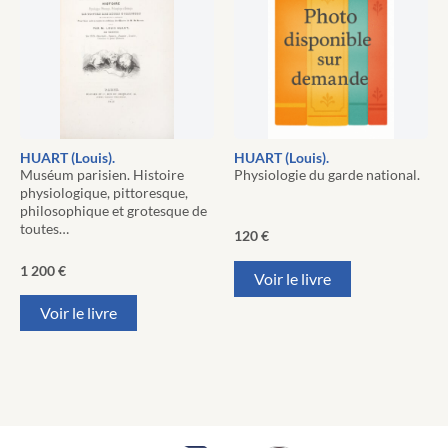
HUART (Louis).
HUART (Louis).
Muséum parisien. Histoire
Physiologie du garde national.
physiologique, pittoresque,
philosophique et grotesque de
toutes…
120
€
1 200
€
Voir le livre
Voir le livre