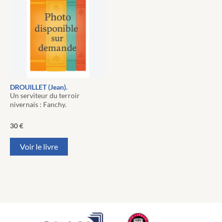
DROUILLET (Jean).
Un serviteur du terroir
nivernais : Fanchy.
30
€
Voir le livre