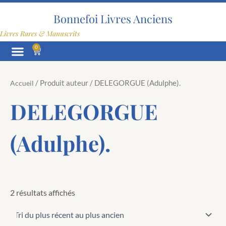
Trié
Aller
du
au
Bonnefoi Livres Anciens
plus
contenu
récent
Livres Rares & Manuscrits
au
plus
0
Panier
ancien
/ Produit auteur / DELEGORGUE (Adulphe).
Accueil
DELEGORGUE
(Adulphe).
2 résultats affichés