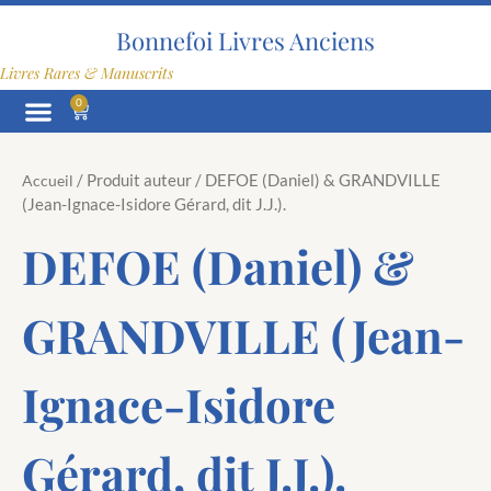
Aller
au
Bonnefoi Livres Anciens
contenu
Livres Rares & Manuscrits
0
Panier
/ Produit auteur / DEFOE (Daniel) & GRANDVILLE
Accueil
(Jean-Ignace-Isidore Gérard, dit J.J.).
DEFOE (Daniel) &
GRANDVILLE (Jean-
Ignace-Isidore
Gérard, dit J.J.).