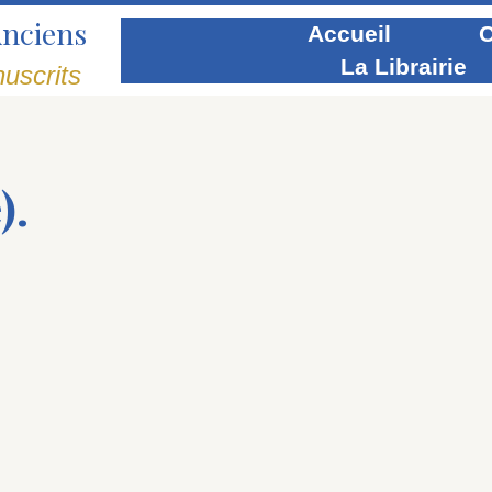
Anciens
Accueil
C
La Librairie
uscrits
).