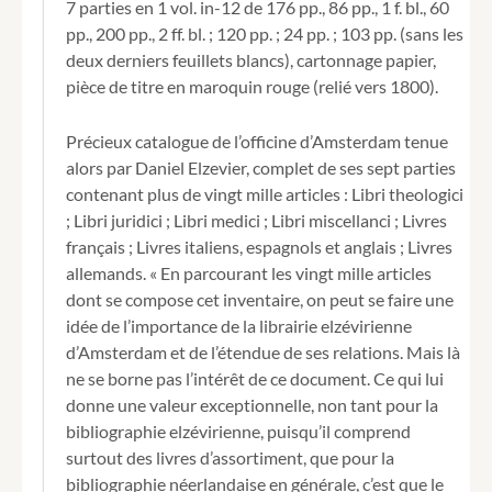
7 parties en 1 vol. in-12 de 176 pp., 86 pp., 1 f. bl., 60
extant.
pp., 200 pp., 2 ff. bl. ; 120 pp. ; 24 pp. ; 103 pp. (sans les
deux derniers feuillets blancs), cartonnage papier,
pièce de titre en maroquin rouge (relié vers 1800).
Précieux catalogue de l’officine d’Amsterdam tenue
alors par Daniel Elzevier, complet de ses sept parties
contenant plus de vingt mille articles : Libri theologici
; Libri juridici ; Libri medici ; Libri miscellanci ; Livres
français ; Livres italiens, espagnols et anglais ; Livres
allemands. « En parcourant les vingt mille articles
dont se compose cet inventaire, on peut se faire une
idée de l’importance de la librairie elzévirienne
d’Amsterdam et de l’étendue de ses relations. Mais là
ne se borne pas l’intérêt de ce document. Ce qui lui
donne une valeur exceptionnelle, non tant pour la
bibliographie elzévirienne, puisqu’il comprend
surtout des livres d’assortiment, que pour la
bibliographie néerlandaise en générale, c’est que le