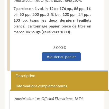
Amstelodami,
ex Officinâ Elzeviriana,
1674.
7 parties en 1 vol. in-12 de 176 pp., 86 pp., 1 f.
bl., 60 pp., 200 pp., 2 ff. bl. ; 120 pp. ; 24 pp. ;
103 pp. (sans les deux derniers feuillets
blancs), cartonnage papier, pièce de titre en
maroquin rouge (relié vers 1800).
3 000
€
quantité
Ajouter au panier
de
ELZEVIER
(Daniel).
Catalogus
Description
librorum
qui
Informations complémentaires
in
bibliopolio
Danielis
Amstelodami, ex Officinâ Elzeviriana, 1674.
Elsevirii
venales