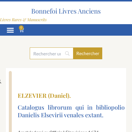
Aller
au
Bonnefoi Livres Anciens
contenu
Livres Rares & Manuscrits
0
Panier
ELZEVIER (Daniel).
Catalogus librorum qui in bibliopolio
Danielis Elsevirii venales extant.